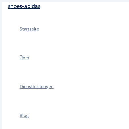
shoes-adidas
Zum
Inhalt
springen
Startseite
Über
Dienstleistungen
Blog